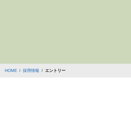
個人情報の利用目的
当社の各事業に関するお問い合わせの
当社の採用応募の方の個人情報は、採
個人情報の第三者提供
当社は、ご提供いただいた個人情報を次
ご本人の同意がある場合
法令に基づく場合
人の生命、身体又は財産の保護のため
公衆衛生の向上又は児童の健全な育成
国の機関若しくは地方公共団体又はそ
HOME
採用情報
エントリー
によって当該事務の遂行に支障を及ぼ
個人情報取扱いの委託
当社は、事業運営上、お客様により良い
す。この場合、個人情報を適切に取り扱
洩防止に必要な事項を取決め、適切な管
個人情報の開示等の請求
お客様が当社に対してご自身の個人情報
の開示）に関して、当社「個人情報に関