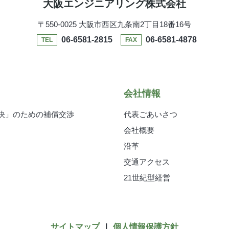
大阪エンジニアリング株式会社
詳細につきましては、下記の「個人情報に関するお問い合わせ窓口」までお問
〒550-0025
大阪市西区九条南2丁目18番16号
16
報に関するお問い合わせ窓口
06-6581-2815
06-6581-4878
TEL
FAX
いて
どうかは、お客様の任意によるものです。ただし、必要な項目をいただけない
会社情報
決」のための補償交渉
代表ごあいさつ
会社概要
沿革
交通アクセス
21世紀型経営
サイトマップ
|
個人情報保護方針