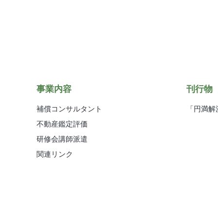
内に対応いたします。開示等の申し出の
〒550-0025 大阪府大阪市西区九条南2-18-
大阪エンジニアリング株式会社 個人情
TEL：06-6581-2815
FAX：06-6581-4878
個人情報を提供されることの任意性につ
お客様が当社に個人情報を提供されるか
事業内容
刊行物
きない場合があります。
補償コンサルタント
「円満解
不動産鑑定評価
研修会講師派遣
関連リンク