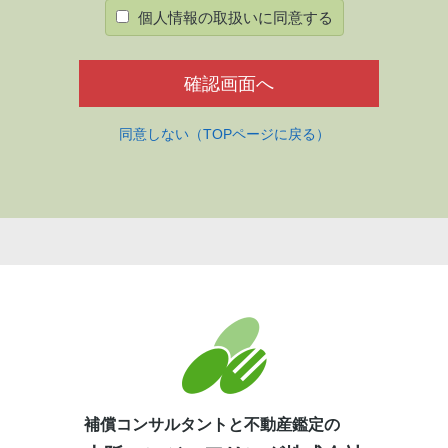
個人情報の取扱いに同意する
方の個人情報は、お問い合わせにお答えする及びご要望のあった資料や購入書
用業務（選考、関連する連絡等）で使用するため
の場合を除き第三者に提供いたしません。
同意しない（TOPページに戻る）
に必要がある場合であって、本人の同意を得ることが困難であるとき
の推進のために特に必要がある場合であって本人の、同意を得ることが困難で
の委託を受けた者が法令の定める事務を遂行することに対して協力する必要が
すおそれがあるとき
サービスを提供するために業務の一部を外部に委託しています。業務委託先に
っていると認められる委託先を選定し、契約等において個人情報の適正管理・
理を実施させます。
の開示等（利用目的の通知、開示、内容の訂正・追加・削除、利用の停止また
補償コンサルタントと不動産鑑定の
するお問合わせ窓口」に申し出ることができます。その際、当社はご本人を確