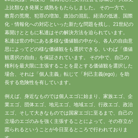
上比類なき発展と成熟をもたらしました。 その一方で、
教育の荒廃、犯罪の増加、政治の混乱、経済の低迷、国際
化・情報化への対応といった新たな問題を残し、21世紀の
幕開けとともに私達はその解決方法を迫られています。
私達は世の中にある多様な価値観の中から、各人の自由意
思によってどの様な価値観をも選択できる、いわば「価値
観選択の自由」を保証されています。 その中で、自己の
権利を最大限に主張することを是とする価値観を選択した
場合、それは「個人主義」転じて「利己主義(ego)」を助
長する危険性を有しています。
例えば、身近なものでは個人エゴに始まり、家族エゴ、企
業エゴ、団体エゴ、地元エゴ、地域エゴ、行政エゴ、政治
エゴ、そして大きなものでは国家エゴに至るまで、自己の
立場のエゴのみを強く主張することによって、その存立が
図られるということが今日至るところで行われておりま
す。